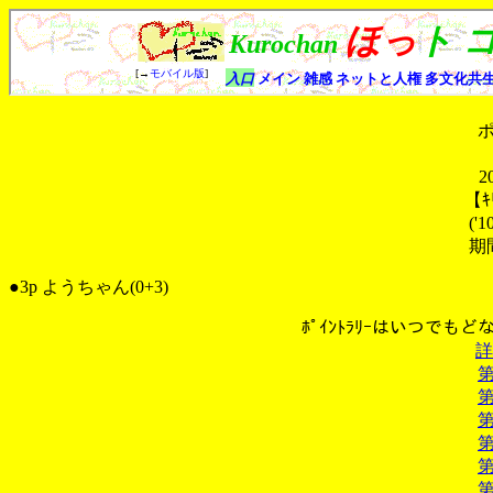
2
【ｷ
('1
期
●3p ようちゃん(0+3)
ﾎﾟｲﾝﾄﾗﾘｰはいつでも
詳
第