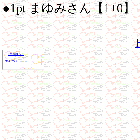
●1pt まゆみさん【1+0】