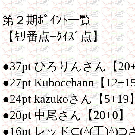
第２期ﾎﾟｲﾝﾄ一覧
【ｷﾘ番点+ｸｲｽﾞ点】
●37pt ひろりんさん【20
●27pt Kubocchann【12+
●24pt kazukoさん【5+19
●20pt 中尾さん【20+0】
●16pt レッド⊂(^(工)^)