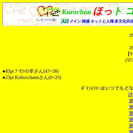
2
【ｷ
('0
●85pt ﾌｰｾﾝの羊さん(47+38)
●23pt Kubocchannさん(0+23)
ﾎﾟｲﾝﾄﾗﾘｰはいつでも
詳
第