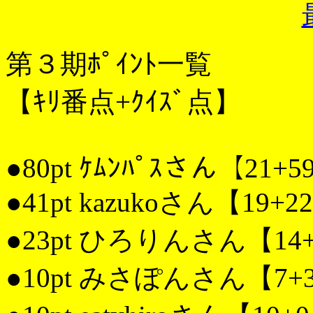
第３期ﾎﾟｲﾝﾄ一覧
【ｷﾘ番点+ｸｲｽﾞ点】
●80pt ｹﾑﾝﾊﾟｽさん【21+5
●41pt kazukoさん【19+2
●23pt ひろりんさん【14
●10pt みさぽんさん【7+