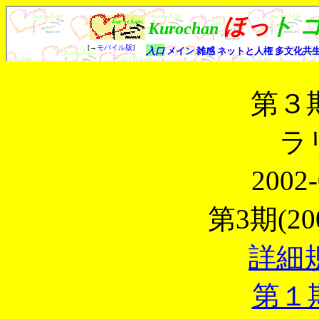
第３
ラ
2002-
第3期(200
詳細
第１