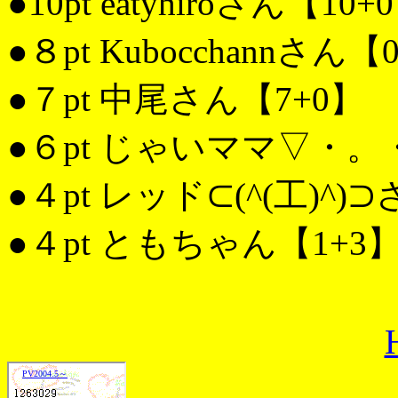
●10pt eatyhiroさん【10+
●８pt Kubocchannさん【
●７pt 中尾さん【7+0】
●６pt じゃいママ▽・。
●４pt レッド⊂(^(工)^)
●４pt ともちゃん【1+3