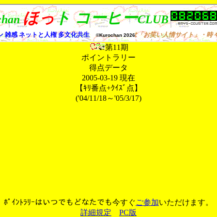
第11期
ポイントラリー
得点データ
2005-03-19
現在
【ｷﾘ番点+ｸｲｽﾞ点】
('04/11/18～'05/3/17)
ﾎﾟｲﾝﾄﾗﾘｰはいつでもどなたでも今すぐ
ご参加
いただけます。
詳細規定
PC版