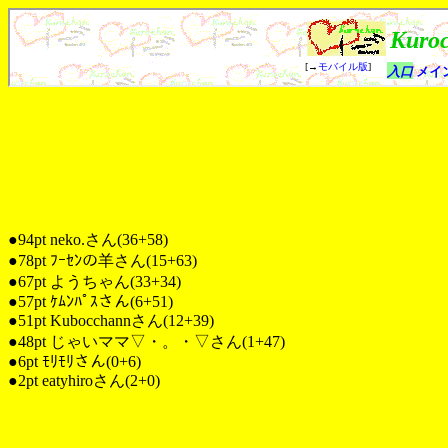
●94pt neko.さん(36+58)
●78pt ﾌｰｾﾝの羊さん(15+63)
●67pt ようちゃん(33+34)
●57pt ｹﾑﾝﾊﾟｽさん(6+51)
●51pt Kubocchannさん(12+39)
●48pt じゃいママ▽・。・▽さん(1+47)
●6pt ﾓﾘﾓﾘさん(0+6)
●2pt eatyhiroさん(2+0)