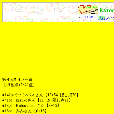
第４期ﾎﾟｲﾝﾄ一覧
【ｷﾘ番点+ｸｲｽﾞ点】
●141pt ケムンパスさん【17+54+隠し点70】
●41pt kazukoさん【11+19+隠し点11】
●18pt Kubocchannさん【3+15】
●16pt みみさん【0+16】