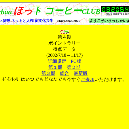
第４期
ポイントラリー
得点データ
(2002/7/18～11/17)
詳細規定
PC版
第１期
第２期
第３期
総合
最新版
ﾎﾟｲﾝﾄﾗﾘｰはいつでもどなたでも今すぐ
ご参加
いただけます。