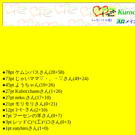
●78pt ケムンパスさん(20+58)
●73pt じゃいママ▽・。・▽さん(49+24)
●45pt ようちゃん(19+26)
●27pt Kubocchannさん(1+26)
●27pt neko.さん(17+10)
●21pt モリモリさん(0+21)
●12pt ｺｰﾋｰさん(2+10)
●7pt フーセンの羊さん(0+7)
●3pt レッド⊂(^(工)^)⊃さん(0+3)
●1pt eatyhiroさん(1+0)