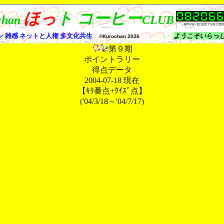
第９期
ポイントラリー
得点データ
2004-07-18
現在
【ｷﾘ番点+ｸｲｽﾞ点】
('04/3/18～'04/7/17)