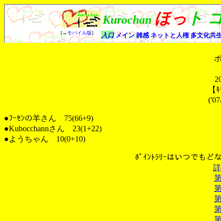
2
【ｷ
('0
●ﾌｰｾﾝの羊さん 75(66+9)
●Kubocchannさん 23(1+22)
●ようちゃん 10(0+10)
ﾎﾟｲﾝﾄﾗﾘｰはいつでも
詳