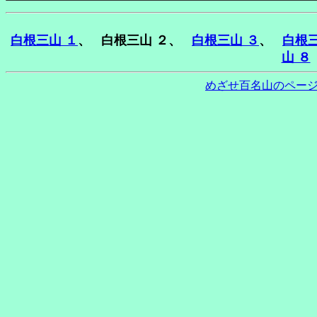
白根三山 １
、 白根三山 ２、
白根三山 ３
、
白根三
山 ８
めざせ百名山のペー