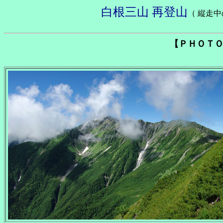
白根三山 再登山
（ 縦走中の最
【ＰＨＯＴＯ