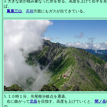
3. 大きな岩が積み重なった所を登る。高度を上げて右手を
ば、
鳳凰三山
、
高嶺
方面にもガスが出てきている。
5. １０時１分、吊尾根分岐点を通過。
右に曲がって
北岳
を目指す。高度を上げていくと、
間ノ岳
の