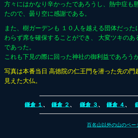
方々にはかなり辛かったであろうし、熱中症も
たので、曇り空に感謝である。
また、樹ガーデンも １０人を越える団体だった
わらず席を確保することができ、 大変ツキのあ
であった。
これも下見の際に回った神社の御利益であろう
写真は本番当日 高徳院の仁王門を潜った先の門
見えた大仏。
鎌倉 １
、
鎌倉 ２
、
鎌倉 ３
、
鎌倉 ４
、
百名山以外の山のペー