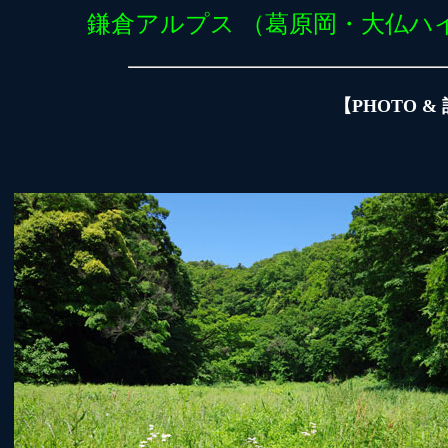
鎌倉アルプス （葛原岡・大仏ハ
【PHOTO 