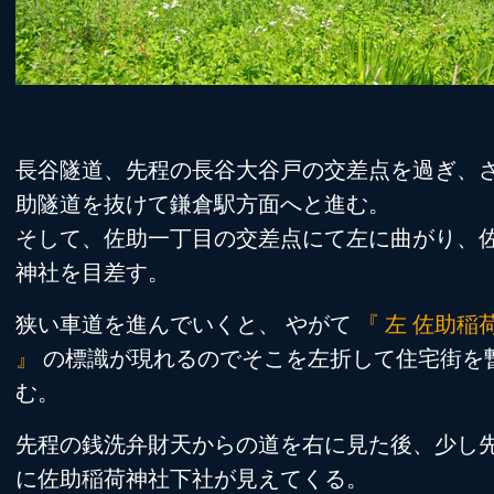
長谷隧道、先程の長谷大谷戸の交差点を過ぎ、
助隧道を抜けて鎌倉駅方面へと進む。
そして、佐助一丁目の交差点にて左に曲がり、
神社を目差す。
狭い車道を進んでいくと、 やがて
『 左 佐助稲
』
の標識が現れるのでそこを左折して住宅街を
む。
先程の銭洗弁財天からの道を右に見た後、少し
に佐助稲荷神社下社が見えてくる。