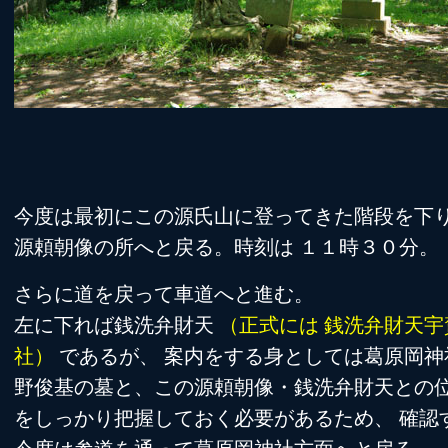
今度は最初にこの源氏山に登ってきた階段を下
源頼朝像の所へと戻る。時刻は １１時３０分。
さらに道を戻って車道へと進む。
左に下れば銭洗弁財天
（正式には 銭洗弁財天宇
社）
であるが、 案内をする身としては葛原岡神
野俊基の墓と、この源頼朝像・銭洗弁財天との
をしっかり把握しておく必要があるため、 確認