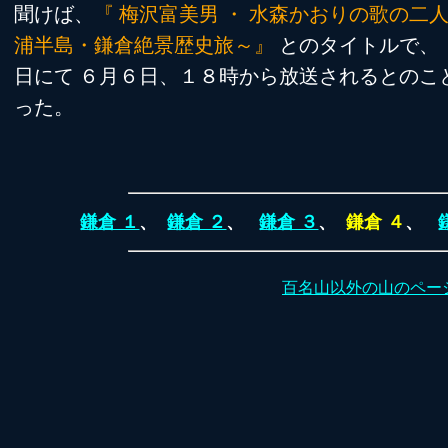
聞けば、
『 梅沢富美男 ・ 水森かおりの歌の二人
浦半島・鎌倉絶景歴史旅～』
とのタイトルで、 
日にて ６月６日、１８時から放送されるとのこ
った。
鎌倉 １
、
鎌倉 ２
、
鎌倉 ３
、
鎌倉 ４
、
百名山以外の山のペー