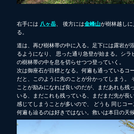
右手には
八ヶ岳
、 後方には
金峰山
が樹林越しに
る。
道は、再び樹林帯の中に入る。足下には露岩が
るようになり、 思った通り急登が始まる。シラ
の樹林帯の中を息を切らせつつ登っていく。
次は御座石が目標となる。何遍も通っているコ
だと、このように先のことが分かってしまう。 
ことが励みになれば良いのだが、まだあれも残
いる、まだこれも残っている、まだまだ先が長
感じてしまうことが多いので、 どうも 同じコー
何遍も辿るのは好きではない。救いは本日の天