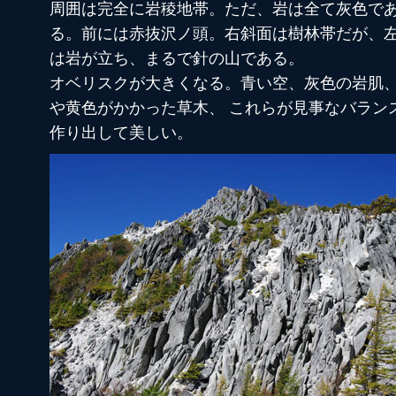
周囲は完全に岩稜地帯。ただ、岩は全て灰色で
る。前には赤抜沢ノ頭。右斜面は樹林帯だが、
は岩が立ち、まるで針の山である。
オベリスクが大きくなる。青い空、灰色の岩肌
や黄色がかかった草木、 これらが見事なバラン
作り出して美しい。