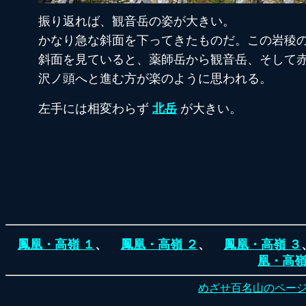
振り返れば、観音岳の姿が大きい。
かなり急な斜面を下ってきたものだ。この岩稜
斜面を見ていると、薬師岳から観音岳、そして
沢ノ頭へと進む方が楽のように思われる。
左手には相変わらず
北岳
が大きい。
鳳凰・高嶺 １
、
鳳凰・高嶺 ２
、
鳳凰・高嶺 ３
凰・高嶺
めざせ百名山のペー