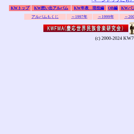
KWトップ
KW想い出アルバム
KW年表 現役編
OB編
KWパ
アルバムもくじ
～1997年
～1999年
～20
(c) 2000-2024 KW7