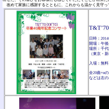
改めて家族に感謝するとともに、これからも温かく見守っ
T&T
日時：201
開場：午後
場所：千
（東京・新
入場：無料
全20曲+
などは左の