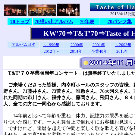
2013/4/15公開,
70トップ
70想い出アルバム
70年表
70パンフ集
KW'70⇒T&T'70⇒Taste of 
アルバム目次
～1999年
2000年
2001年
～2003年
2012年～
2014年
卒業40年
2015年
T&T’７０卒業40周年コンサート」は無事終了いたしまし
ご来場くださった皆様、内幸町ホールのスタッフの皆様、
野さん、71藤井さん、73菅さん、唯敷さん、76大阿久さん
れた同期の市川さん、福井さん、藤岡さん、飛田さん、８４
人、全ての方に一同心から感謝しております。
14年前と比べて年齢を重ね、体力、記憶力の限界を感じ
りついた感じです。一人も舞台上で倒れずにお客様お見送り
ですけれど、還暦を越えて仲間と楽しく歌を歌える喜びを
出せた、その喜びをお客様にも感じていただくことが出来た