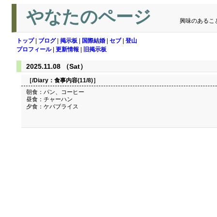
やなたのページ
興味のあるこ
トップ
|
ブログ
|
掲示板
|
国際結婚
|
セブ
|
登山
プロフィール
|
更新情報
|
旧掲示板
2025.11.08 （Sat）
［/Diary：
食事内容(11/8)
］
朝食：パン、コーヒー
昼食：チャーハン
夕食：ケバブライス