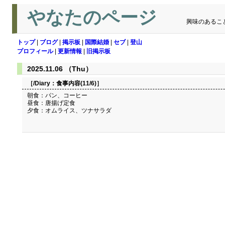
やなたのページ
興味のあるこ
トップ
|
ブログ
|
掲示板
|
国際結婚
|
セブ
|
登山
プロフィール
|
更新情報
|
旧掲示板
2025.11.06 （Thu）
［/Diary：
食事内容(11/6)
］
朝食：パン、コーヒー
昼食：唐揚げ定食
夕食：オムライス、ツナサラダ