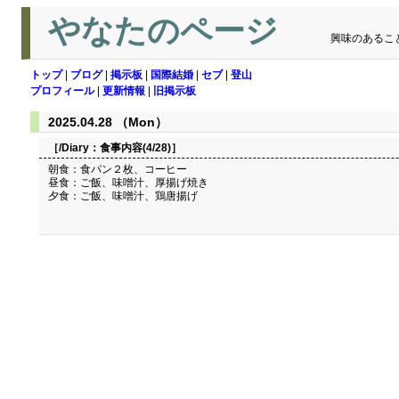
やなたのページ
興味のあるこ
トップ
|
ブログ
|
掲示板
|
国際結婚
|
セブ
|
登山
プロフィール
|
更新情報
|
旧掲示板
2025.04.28 （Mon）
［/Diary：
食事内容(4/28)
］
朝食：食パン２枚、コーヒー
昼食：ご飯、味噌汁、厚揚げ焼き
夕食：ご飯、味噌汁、鶏唐揚げ