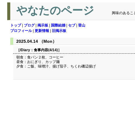
やなたのページ
興味のあるこ
トップ
|
ブログ
|
掲示板
|
国際結婚
|
セブ
|
登山
プロフィール
|
更新情報
|
旧掲示板
2025.04.14 （Mon）
［/Diary：
食事内容(4/14)
］
朝食：食パン２枚、コーヒー
昼食：おにぎり、カップ麺
夕食：ご飯、味噌汁、揚げ茄子、ちくわ磯辺揚げ