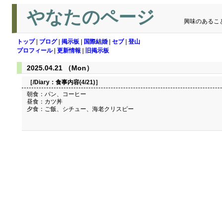
やなたのページ
興味のあるこ
トップ
|
ブログ
|
掲示板
|
国際結婚
|
セブ
|
登山
プロフィール
|
更新情報
|
旧掲示板
2025.04.21 （Mon）
［/Diary：
食事内容(4/21)
］
朝食：パン、コーヒー
昼食：カツ丼
夕食：ご飯、シチュー、海老クリスピー