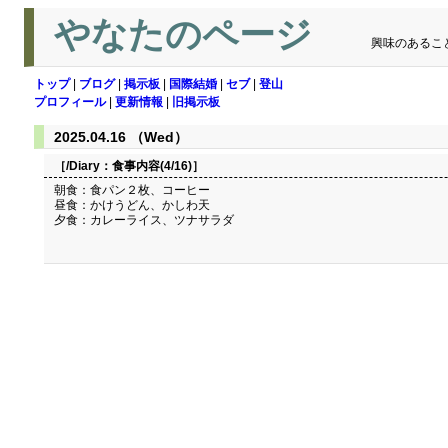
やなたのページ
興味のあるこ
トップ
|
ブログ
|
掲示板
|
国際結婚
|
セブ
|
登山
プロフィール
|
更新情報
|
旧掲示板
2025.04.16 （Wed）
［/Diary：
食事内容(4/16)
］
朝食：食パン２枚、コーヒー
昼食：かけうどん、かしわ天
夕食：カレーライス、ツナサラダ