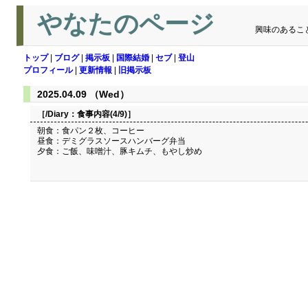
やなたのページ
興味のあるこ
トップ
|
ブログ
|
掲示板
|
国際結婚
|
セブ
|
登山
プロフィール
|
更新情報
|
旧掲示板
2025.04.09 （Wed）
［/Diary：
食事内容(4/9)
］
朝食：食パン２枚、コーヒー
昼食：デミグラスソースハンバーグ弁当
夕食：ご飯、味噌汁、豚キムチ、もやし炒め