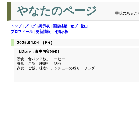
やなたのページ
興味のあるこ
トップ
|
ブログ
|
掲示板
|
国際結婚
|
セブ
|
登山
プロフィール
|
更新情報
|
旧掲示板
2025.04.04 （Fri）
［/Diary：
食事内容(4/4)
］
朝食：食パン２枚、コーヒー
昼食：ご飯、味噌汁、納豆
夕食：ご飯、味噌汁、シチューの残り、サラダ