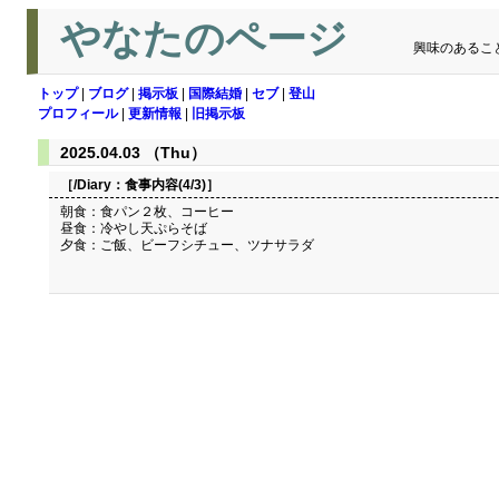
やなたのページ
興味のあるこ
トップ
|
ブログ
|
掲示板
|
国際結婚
|
セブ
|
登山
プロフィール
|
更新情報
|
旧掲示板
2025.04.03 （Thu）
［/Diary：
食事内容(4/3)
］
朝食：食パン２枚、コーヒー
昼食：冷やし天ぷらそば
夕食：ご飯、ビーフシチュー、ツナサラダ