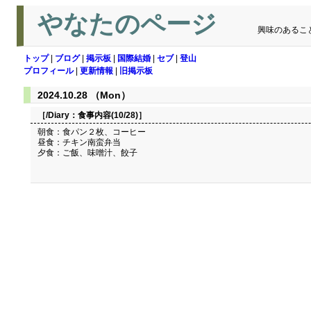
やなたのページ
興味のあるこ
トップ
|
ブログ
|
掲示板
|
国際結婚
|
セブ
|
登山
プロフィール
|
更新情報
|
旧掲示板
2024.10.28 （Mon）
［/Diary：
食事内容(10/28)
］
朝食：食パン２枚、コーヒー
昼食：チキン南蛮弁当
夕食：ご飯、味噌汁、餃子