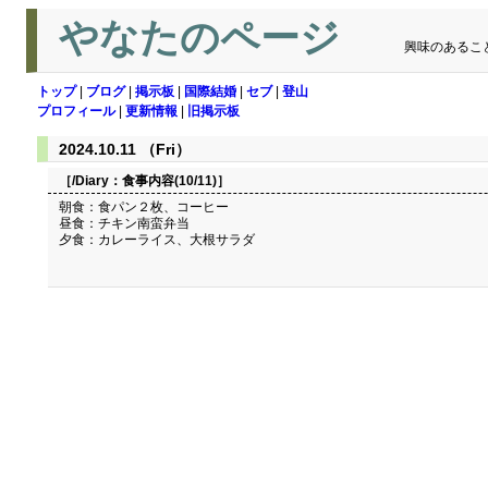
やなたのページ
興味のあるこ
トップ
|
ブログ
|
掲示板
|
国際結婚
|
セブ
|
登山
プロフィール
|
更新情報
|
旧掲示板
2024.10.11 （Fri）
［/Diary：
食事内容(10/11)
］
朝食：食パン２枚、コーヒー
昼食：チキン南蛮弁当
夕食：カレーライス、大根サラダ