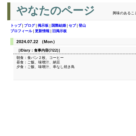
やなたのページ
興味のあるこ
トップ
|
ブログ
|
掲示板
|
国際結婚
|
セブ
|
登山
プロフィール
|
更新情報
|
旧掲示板
2024.07.22 （Mon）
［/Diary：
食事内容(7/22)
］
朝食：食パン２枚、コーヒー
昼食：ご飯、味噌汁、納豆
夕食：ご飯、味噌汁、串なし焼き鳥