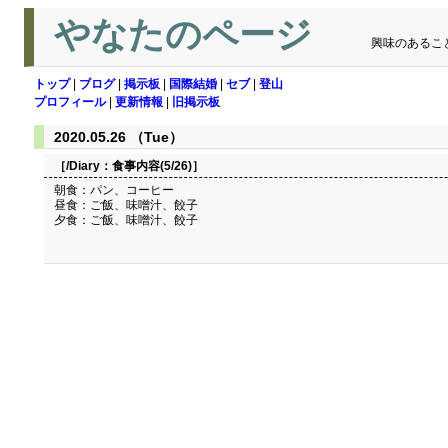
やなたのページ
興味のあるこ
トップ
|
ブログ
|
掲示板
|
国際結婚
|
セブ
|
登山
プロフィール
|
更新情報
|
旧掲示板
2020.05.26 （Tue）
［/Diary：
食事内容(5/26)
］
朝食：パン、コーヒー
昼食：ご飯、味噌汁、餃子
夕食：ご飯、味噌汁、餃子