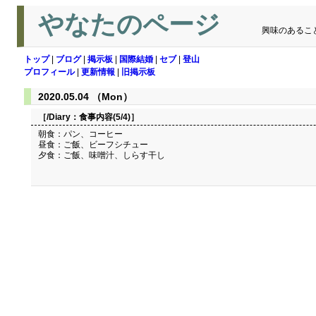
やなたのページ
興味のあるこ
トップ
|
ブログ
|
掲示板
|
国際結婚
|
セブ
|
登山
プロフィール
|
更新情報
|
旧掲示板
2020.05.04 （Mon）
［/Diary：
食事内容(5/4)
］
朝食：パン、コーヒー
昼食：ご飯、ビーフシチュー
夕食：ご飯、味噌汁、しらす干し