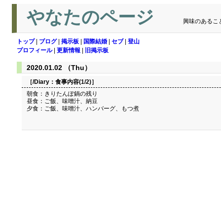
やなたのページ
興味のあるこ
トップ
|
ブログ
|
掲示板
|
国際結婚
|
セブ
|
登山
プロフィール
|
更新情報
|
旧掲示板
2020.01.02 （Thu）
［/Diary：
食事内容(1/2)
］
朝食：きりたんぽ鍋の残り
昼食：ご飯、味噌汁、納豆
夕食：ご飯、味噌汁、ハンバーグ、もつ煮