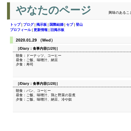
やなたのページ
興味のあるこ
トップ
|
ブログ
|
掲示板
|
国際結婚
|
セブ
|
登山
プロフィール
|
更新情報
|
旧掲示板
2020.01.29 （Wed）
［/Diary：
食事内容(1/29)
］
朝食：ドーナッツ、コーヒー
昼食：ご飯、味噌汁、納豆
夕食：寿司
［/Diary：
食事内容(1/28)
］
朝食：パン、コーヒー
昼食：ご飯、味噌汁、鶏と野菜の旨煮
夕食：ご飯、味噌汁、納豆、冷や奴