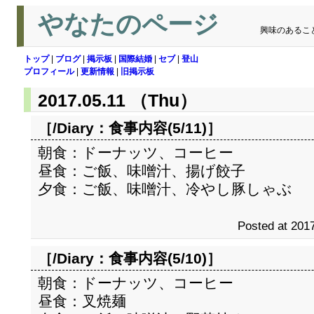
やなたのページ
興味のあるこ
トップ
|
ブログ
|
掲示板
|
国際結婚
|
セブ
|
登山
プロフィール
|
更新情報
|
旧掲示板
2017.05.11 （Thu）
［/Diary：
食事内容(5/11)
］
朝食：ドーナッツ、コーヒー
昼食：ご飯、味噌汁、揚げ餃子
夕食：ご飯、味噌汁、冷やし豚しゃぶ
Posted at 2017
［/Diary：
食事内容(5/10)
］
朝食：ドーナッツ、コーヒー
昼食：叉焼麺