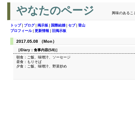
やなたのページ
興味のあるこ
トップ
|
ブログ
|
掲示板
|
国際結婚
|
セブ
|
登山
プロフィール
|
更新情報
|
旧掲示板
2017.05.08 （Mon）
［/Diary：
食事内容(5/8)
］
朝食：ご飯、味噌汁、ソーセージ
昼食：もりそば
夕食：ご飯、味噌汁、野菜炒め