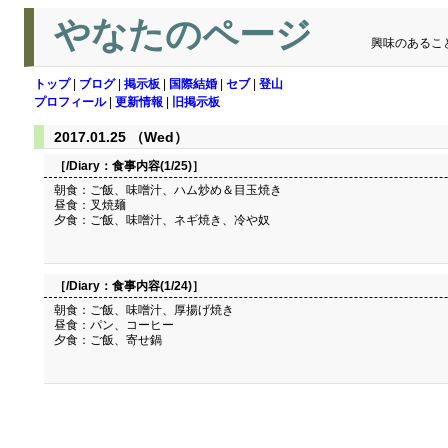
やなたのページ
興味のあるこ
トップ
|
ブログ
|
掲示板
|
国際結婚
|
セブ
|
登山
プロフィール
|
更新情報
|
旧掲示板
2017.01.25 （Wed）
［/Diary：
食事内容(1/25)
］
朝食：ご飯、味噌汁、ハム炒め＆目玉焼き
昼食：叉焼麺
夕食：ご飯、味噌汁、ネギ焼き、冷や奴
［/Diary：
食事内容(1/24)
］
朝食：ご飯、味噌汁、厚揚げ焼き
昼食：パン、コーヒー
夕食：ご飯、寄せ鍋