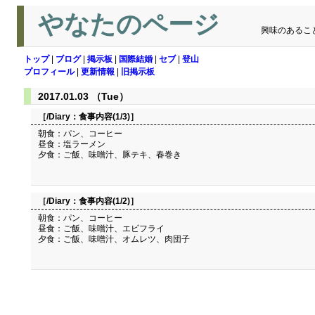
やなたのページ
興味のあるこ
トップ
|
ブログ
|
掲示板
|
国際結婚
|
セブ
|
登山
プロフィール
|
更新情報
|
旧掲示板
2017.01.03 （Tue）
［/Diary：
食事内容(1/3)
］
朝食：パン、コーヒー
昼食：塩ラーメン
夕食：ご飯、味噌汁、豚テキ、春巻き
［/Diary：
食事内容(1/2)
］
朝食：パン、コーヒー
昼食：ご飯、味噌汁、エビフライ
夕食：ご飯、味噌汁、オムレツ、肉団子