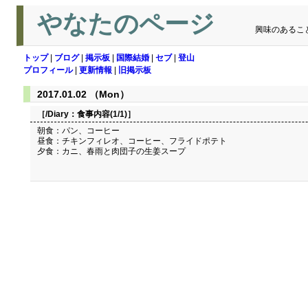
やなたのページ
興味のあるこ
トップ
|
ブログ
|
掲示板
|
国際結婚
|
セブ
|
登山
プロフィール
|
更新情報
|
旧掲示板
2017.01.02 （Mon）
［/Diary：
食事内容(1/1)
］
朝食：パン、コーヒー
昼食：チキンフィレオ、コーヒー、フライドポテト
夕食：カニ、春雨と肉団子の生姜スープ