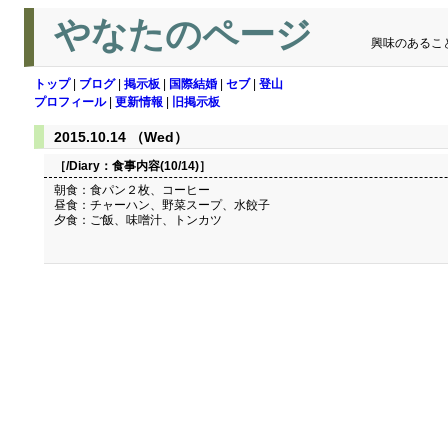
やなたのページ
興味のあるこ
トップ
|
ブログ
|
掲示板
|
国際結婚
|
セブ
|
登山
プロフィール
|
更新情報
|
旧掲示板
2015.10.14 （Wed）
［/Diary：
食事内容(10/14)
］
朝食：食パン２枚、コーヒー
昼食：チャーハン、野菜スープ、水餃子
夕食：ご飯、味噌汁、トンカツ