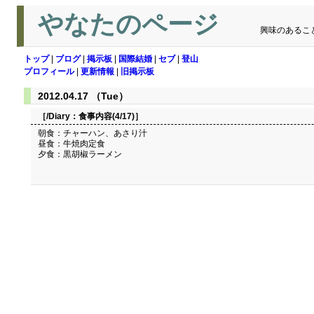
やなたのページ
興味のあるこ
トップ
|
ブログ
|
掲示板
|
国際結婚
|
セブ
|
登山
プロフィール
|
更新情報
|
旧掲示板
2012.04.17 （Tue）
［/Diary：
食事内容(4/17)
］
朝食：チャーハン、あさり汁
昼食：牛焼肉定食
夕食：黒胡椒ラーメン