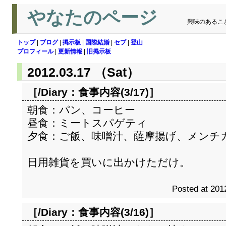
やなたのページ
興味のあるこ
トップ
|
ブログ
|
掲示板
|
国際結婚
|
セブ
|
登山
プロフィール
|
更新情報
|
旧掲示板
2012.03.17 （Sat）
［/Diary：
食事内容(3/17)
］
朝食：パン、コーヒー
昼食：ミートスパゲティ
夕食：ご飯、味噌汁、薩摩揚げ、メンチ
日用雑貨を買いに出かけただけ。
Posted at 201
［/Diary：
食事内容(3/16)
］