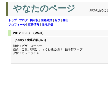
やなたのページ
興味のあるこ
トップ
|
ブログ
|
掲示板
|
国際結婚
|
セブ
|
登山
プロフィール
|
更新情報
|
旧掲示板
2012.03.07 （Wed）
［/Diary：
食事内容(3/7)
］
朝食：ピザ、コーヒー
昼食：ご飯、味噌汁、ちくわ磯辺揚げ、餃子酢スープ
夕食：カレーライス