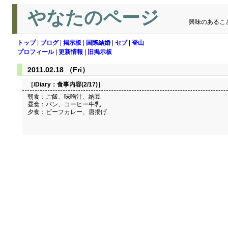
やなたのページ
興味のあるこ
トップ
|
ブログ
|
掲示板
|
国際結婚
|
セブ
|
登山
プロフィール
|
更新情報
|
旧掲示板
2011.02.18 （Fri）
［/Diary：
食事内容(2/17)
］
朝食：ご飯、味噌汁、納豆
昼食：パン、コーヒー牛乳
夕食：ビーフカレー、唐揚げ