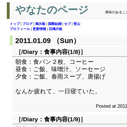
やなたのページ
興味のあるこ
トップ
|
ブログ
|
掲示板
|
国際結婚
|
セブ
|
登山
プロフィール
|
更新情報
|
旧掲示板
2011.01.09 （Sun）
［/Diary：
食事内容(1/8)
］
朝食：食パン２枚、コーヒー
昼食：ご飯、味噌汁、ソーセージ
夕食：ご飯、春雨スープ、唐揚げ
なんか疲れて、一日寝ていた。
Posted at 2011
［/Diary：
食事内容(1/9)
］