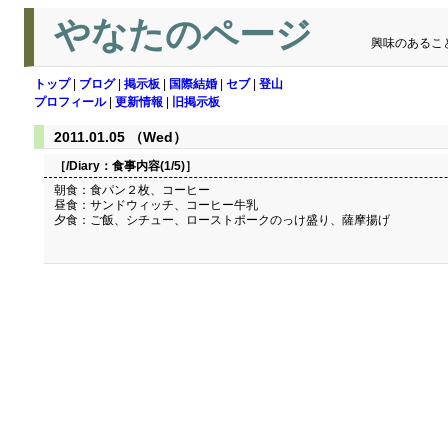
やなたのページ
興味のあるこ
トップ
|
ブログ
|
掲示板
|
国際結婚
|
セブ
|
登山
プロフィール
|
更新情報
|
旧掲示板
2011.01.05 （Wed）
［/Diary：
食事内容(1/5)
］
朝食：食パン２枚、コーヒー
昼食：サンドウィッチ、コーヒー牛乳
夕食：ご飯、シチュー、ローストポークのっけ盛り、薩摩揚げ