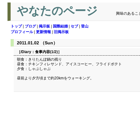
やなたのページ
興味のあるこ
トップ
|
ブログ
|
掲示板
|
国際結婚
|
セブ
|
登山
プロフィール
|
更新情報
|
旧掲示板
2011.01.02 （Sun）
［/Diary：
食事内容(1/2)
］
朝食：きりたんぽ鍋の残り
昼食：チキンフィレサンド、アイスコーヒー、フライドポテト
夕食：しゃぶしゃぶ
昼前より夕方頃まで約20kmをウォーキング。