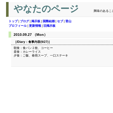
やなたのページ
興味のあるこ
トップ
|
ブログ
|
掲示板
|
国際結婚
|
セブ
|
登山
プロフィール
|
更新情報
|
旧掲示板
2010.09.27 （Mon）
［/Diary：
食事内容(9/27)
］
朝食：食パン２枚、コーヒー
昼食：カレーライス
夕食：ご飯、春雨スープ、一口ステーキ