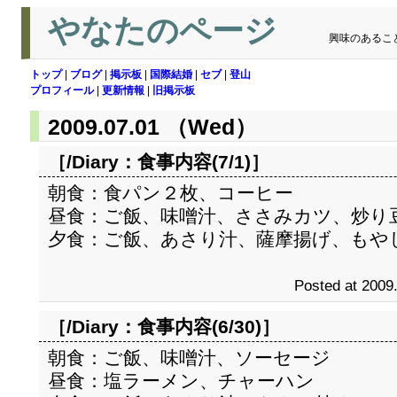
やなたのページ
興味のあるこ
トップ
|
ブログ
|
掲示板
|
国際結婚
|
セブ
|
登山
プロフィール
|
更新情報
|
旧掲示板
2009.07.01 （Wed）
［/Diary：
食事内容(7/1)
］
朝食：食パン２枚、コーヒー
昼食：ご飯、味噌汁、ささみカツ、炒り
夕食：ご飯、あさり汁、薩摩揚げ、もや
Posted at 2009
［/Diary：
食事内容(6/30)
］
朝食：ご飯、味噌汁、ソーセージ
昼食：塩ラーメン、チャーハン