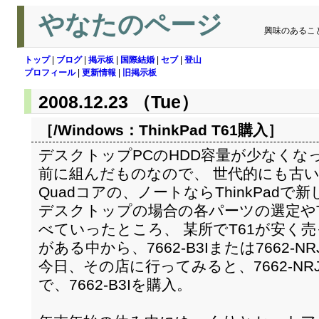
やなたのページ
興味のあるこ
トップ
|
ブログ
|
掲示板
|
国際結婚
|
セブ
|
登山
プロフィール
|
更新情報
|
旧掲示板
2008.12.23 （Tue）
［/Windows：
ThinkPad T61購入
］
デスクトップPCのHDD容量が少なくな
前に組んだものなので、 世代的にも古
Quadコアの、ノートならThinkPadで
デスクトップの場合の各パーツの選定やTh
べていったところ、 某所でT61が安く
がある中から、7662-B3Iまたは7662-
今日、その店に行ってみると、7662-N
で、7662-B3Iを購入。