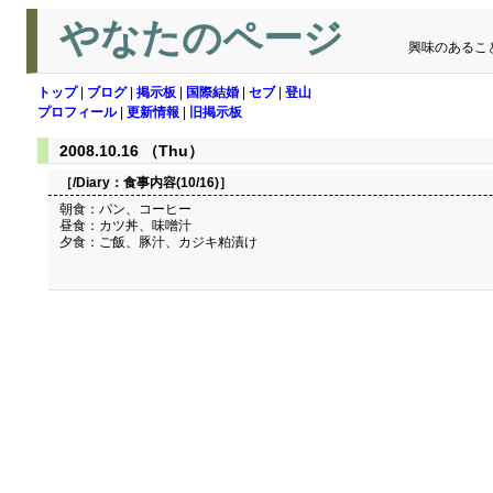
やなたのページ
興味のあるこ
トップ
|
ブログ
|
掲示板
|
国際結婚
|
セブ
|
登山
プロフィール
|
更新情報
|
旧掲示板
2008.10.16 （Thu）
［/Diary：
食事内容(10/16)
］
朝食：パン、コーヒー
昼食：カツ丼、味噌汁
夕食：ご飯、豚汁、カジキ粕漬け