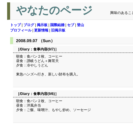
やなたのページ
興味のあるこ
トップ
|
ブログ
|
掲示板
|
国際結婚
|
セブ
|
登山
プロフィール
|
更新情報
|
旧掲示板
2008.09.07 （Sun）
［/Diary：
食事内容(9/7)
］
朝食：食パン２枚、コーヒー
昼食：讃岐うどん＋舞茸天
夕食：冷やしうどん
東急ハンズへ行き、新しい財布を購入。
［/Diary：
食事内容(9/6)
］
朝食：食パン２枚、コーヒー
昼食：洋風弁当
夕食：ご飯、味噌汁、もやし炒め、ソーセージ