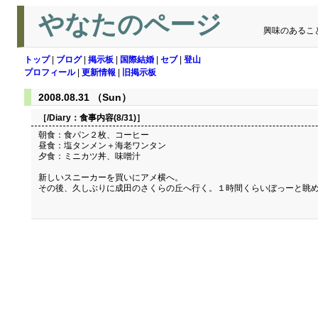
やなたのページ
興味のあるこ
トップ
|
ブログ
|
掲示板
|
国際結婚
|
セブ
|
登山
プロフィール
|
更新情報
|
旧掲示板
2008.08.31 （Sun）
［/Diary：
食事内容(8/31)
］
朝食：食パン２枚、コーヒー
昼食：塩タンメン＋海老ワンタン
夕食：ミニカツ丼、味噌汁
新しいスニーカーを買いにアメ横へ。
その後、久しぶりに成田のさくらの丘へ行く。１時間くらいぼっーと眺