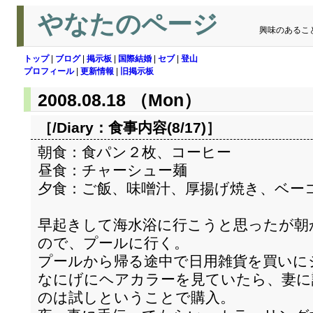
やなたのページ
興味のあるこ
トップ
|
ブログ
|
掲示板
|
国際結婚
|
セブ
|
登山
プロフィール
|
更新情報
|
旧掲示板
2008.08.18 （Mon）
［/Diary：
食事内容(8/17)
］
朝食：食パン２枚、コーヒー
昼食：チャーシュー麺
夕食：ご飯、味噌汁、厚揚げ焼き、ベー
早起きして海水浴に行こうと思ったが朝
ので、プールに行く。
プールから帰る途中で日用雑貨を買いに
なにげにヘアカラーを見ていたら、妻に
のは試しということで購入。